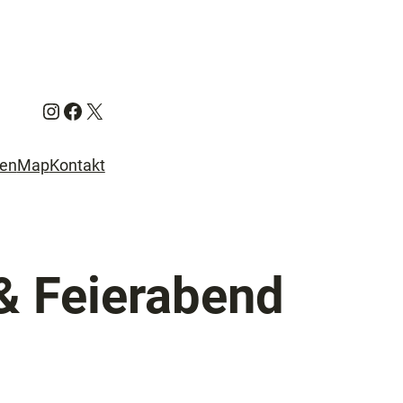
Instagram
Facebook
X
ien
Map
Kontakt
& Feierabend