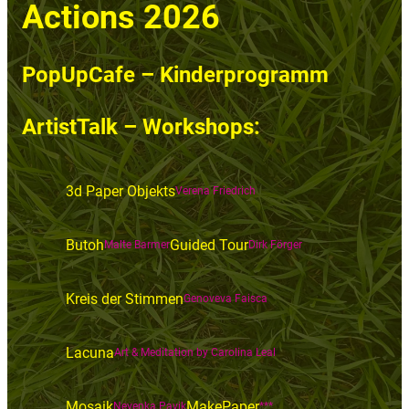
Actions 2026
PopUpCafe – Kinderprogramm
ArtistTalk – Workshops:
3d Paper Objekts
Verena Friedrich
Butoh
Guided Tour
Malte Barmer
Dirk Förger
Kreis der Stimmen
Genoveva Faisca
Lacuna
Art & Meditation by Carolina Leal
Mosaik
MakePaper
Nevenka Pavik
***