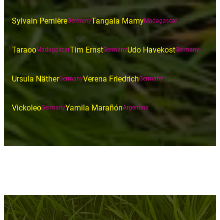
Sylvain Pernière
Tangala Mamy
Germany
Madagascar
Taraoo
Tim Ernst
Udo Havekost
Madagascar
Germany
Germany
Ursula Näther
Verena Friedrich
Germany
Germany
Vickoleo
Yamila Marañón
Germany
Argentina