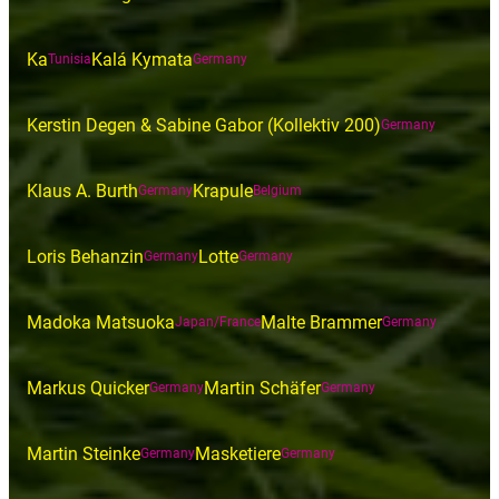
Ka
Kalá Kymata
Tunisia
Germany
Kerstin Degen & Sabine Gabor (Kollektiv 200)
Germany
Klaus A. Burth
Krapule
Germany
Belgium
Loris Behanzin
Lotte
Germany
Germany
Madoka Matsuoka
Malte Brammer
Japan/France
Germany
Markus Quicker
Martin Schäfer
Germany
Germany
Martin Steinke
Masketiere
Germany
Germany