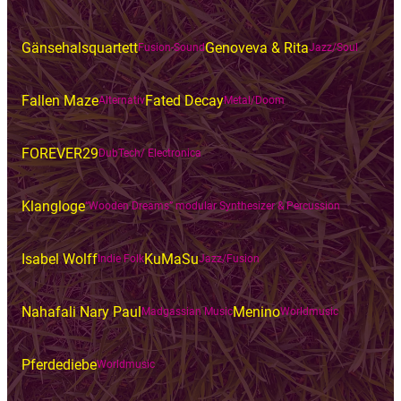
Gänsehalsquartett
Genoveva & Rita
Fusion-Sound
Jazz/Soul
Fallen Maze
Fated Decay
Alternativ
Metal/Doom
FOREVER29
DubTech/ Electronica
Klangloge
“Wooden Dreams” modular Synthesizer & Percussion
Isabel Wolff
KuMaSu
Indie Folk
Jazz/Fusion
Nahafali Nary Paul
Menino
Madgassian Music
Worldmusic
Pferdediebe
Worldmusic