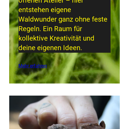
offenen Atelier – hier
entstehen eigene
Waldwunder ganz ohne feste
Regeln. Ein Raum für
kollektive Kreativität und
deine eigenen Ideen.
Mehr erfahren