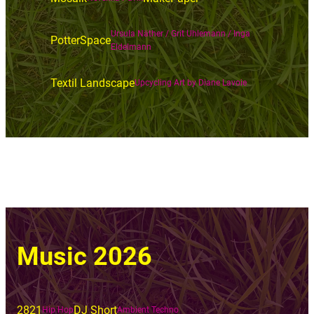
Ursula Näther / Grit Uhlemann / Inga
PotterSpace
Eldelmann
Textil Landscape
Upcycling Art by Diane Lavoie
Music 2026
2821
DJ Short
Hip Hop
Ambient Techno