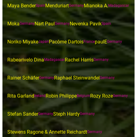
Maya Bender
Menduriart
Mianoka A.
Spain
Germany
Madagascar
Moka
Nart Paul
Nevenka Pavik
Germany
Germany
Spain
Noriko Miyake
Pacôme Dartois
paulE
Japan
France
Germany
Rabearivelo Dina
Rachel Harris
Madagascar
Germany
Rainer Schäfer
Raphael Steinwandel
Germany
Germany
Rita Garland
Robin Philippe
Rozy Roze
Ireland
Belgium
Germany
Stefan Sander
Steph Hardy
Germany
Germany
Stewens Ragone & Annette Reichardt
Germany