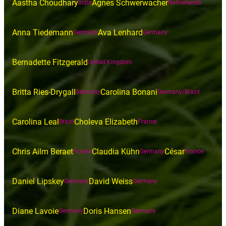
Aastha Choudhary
Agnes Schwerwacher
India
Netherlands
Anna Tiedemann
Ava Lenhard
Germany
Germany
Bernadette Fitzgerald
United Kingdom
Britta Ries-Drygall
Carolina Bonani
Germany
Germany/Brazil
Carolina Leal
Choleva Elizabeth
Brazil
France
Chris Ailm Beraet
Claudia Kühn
César
France
Germany
France
Daniel Lipskey
David Weiss
Germany
Germany
Diane Lavoie
Doris Hansen
Germany
Germany