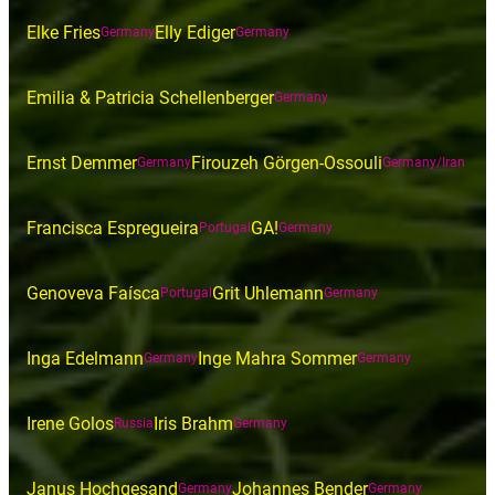
Elke Fries
Elly Ediger
Germany
Germany
Emilia & Patricia Schellenberger
Germany
Ernst Demmer
Firouzeh Görgen-Ossouli
Germany
Germany/Iran
Francisca Espregueira
GA!
Portugal
Germany
Genoveva Faísca
Grit Uhlemann
Portugal
Germany
Inga Edelmann
Inge Mahra Sommer
Germany
Germany
Irene Golos
Iris Brahm
Russia
Germany
Janus Hochgesand
Johannes Bender
Germany
Germany