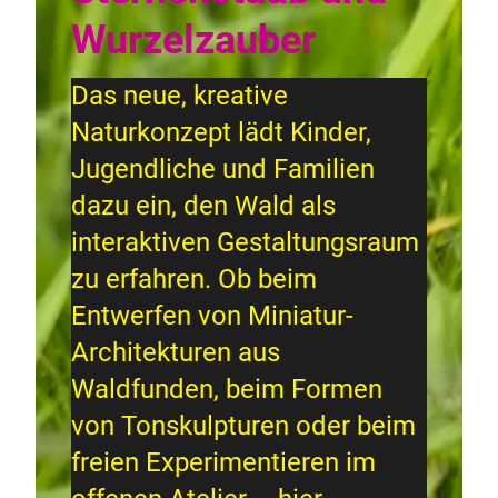
Wurzelzauber
Das neue, kreative
Naturkonzept lädt Kinder,
Jugendliche und Familien
dazu ein, den Wald als
interaktiven Gestaltungsraum
zu erfahren. Ob beim
Entwerfen von Miniatur-
Architekturen aus
Waldfunden, beim Formen
von Tonskulpturen oder beim
freien Experimentieren im