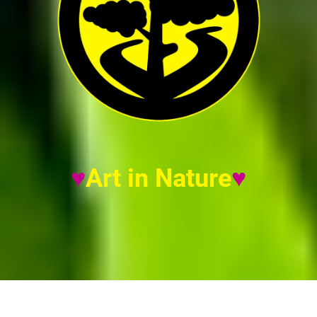
♥
Art in Nature
♥