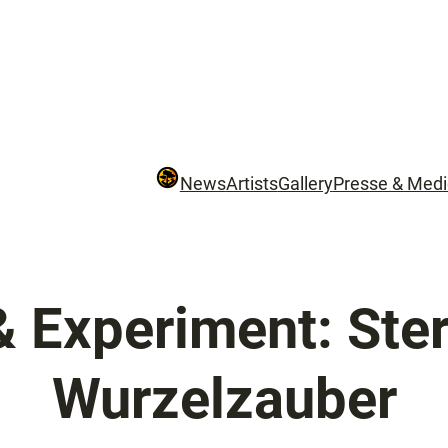
News
Artists
Gallery
Presse & Med
 & Experiment: Ste
Wurzelzauber