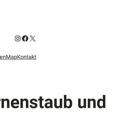
Instagram
Facebook
X
ien
Map
Kontakt
rnenstaub und