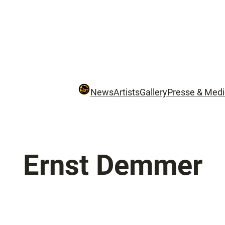
News
Artists
Gallery
Presse & Med
Ernst Demmer