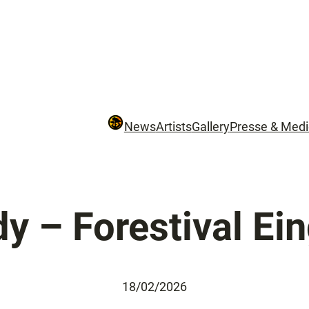
News
Artists
Gallery
Presse & Med
dy – Forestival Ei
18/02/2026