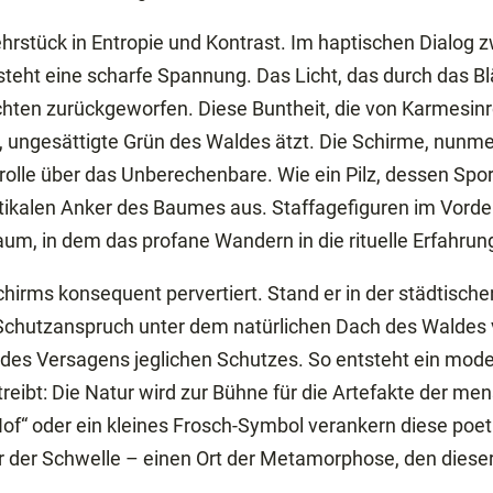
 Lehrstück in Entropie und Kontrast. Im haptischen Dialo
steht eine scharfe Spannung. Das Licht, das durch das Bl
chten zurückgeworfen. Diese Buntheit, die von Karmesinrot
fe, ungesättigte Grün des Waldes ätzt. Die Schirme, nunme
le über das Unberechenbare. Wie ein Pilz, dessen Sporen
rtikalen Anker des Baumes aus. Staffagefiguren im Vorde
raum, in dem das profane Wandern in die rituelle Erfahrun
hirms konsequent pervertiert. Stand er in der städtisch
 Schutzanspruch unter dem natürlichen Dach des Waldes 
en des Versagens jeglichen Schutzes. So entsteht ein mod
 treibt: Die Natur wird zur Bühne für die Artefakte der me
of“ oder ein kleines Frosch-Symbol verankern diese poet
 der Schwelle – einen Ort der Metamorphose, den dieser