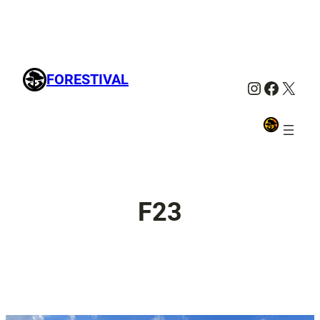
FORESTIVAL
Instagra
Facebo
X
F23