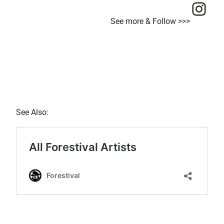
Ins
See more & Follow >>>
See Also: